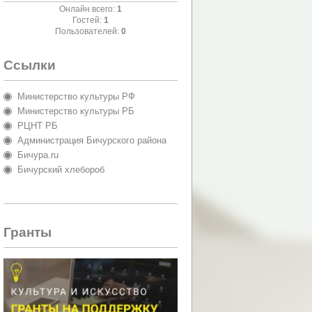
Онлайн всего:
1
Гостей:
1
Пользователей:
0
Ссылки
Министерство культуры РФ
Министерство культуры РБ
РЦНТ РБ
Администрация Бичурского района
Бичура.ru
Бичурский хлебороб
Гранты