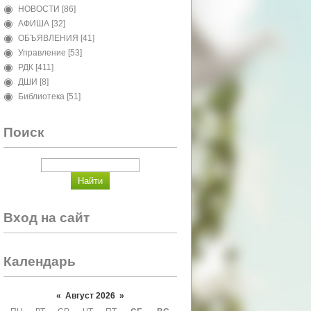
НОВОСТИ
[86]
АФИША
[32]
ОБЪЯВЛЕНИЯ
[41]
Управление
[53]
РДК
[411]
ДШИ
[8]
Библиотека
[51]
Поиск
Вход на сайт
Календарь
«
Август 2026
»