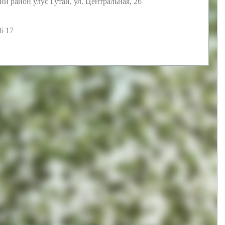
й район улус Гутай, ул. Центральная, 26
6 17